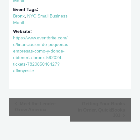
Month
Event Tags:
Bronx
,
NYC Small Business
Month
Website:
https://www.eventbrite.com/
e/financiacion-de-pequenas-
empresas-como-y-donde-
obtenerla-bronx-592024-
tickets-782085046427?
aff=sycsite
Event
Meet the Lender:
Getting Your Books
Grow America
in Order, QuickBooks
Navigation
101